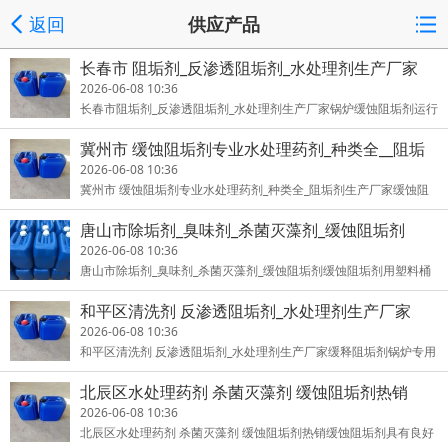
返回
供应产品
长春市 阻垢剂_反渗透阻垢剂_水处理剂生产厂家
2026-06-08 10:36
长春市阻垢剂_反渗透阻垢剂_水处理剂生产厂家锅炉缓蚀阻垢剂运行
中的锅炉常常有坚硬的水垢及腐蚀，这不但浪费燃料，影响锅炉出
冀州市 缓蚀阻垢剂专业水处理药剂_种类全__阻垢
力
剂生产厂家
2026-06-08 10:36
冀州市 缓蚀阻垢剂专业水处理药剂_种类全_阻垢剂生产厂家缓蚀阻
垢剂用于循环水和锅炉水的缓蚀阻垢剂、纺织印染行业。在循环冷
唐山市除垢剂_臭味剂_杀菌灭藻剂_缓蚀阻垢剂
却
2026-06-08 10:36
唐山市除垢剂_臭味剂_杀菌灭藻剂_缓蚀阻垢剂缓蚀阻垢剂用塑料桶
包装, 每桶25kg或根据用户需要确定。贮于室内阴凉处，贮存期十个
和平区清洗剂 反渗透阻垢剂_水处理剂生产厂家
2026-06-08 10:36
和平区清洗剂 反渗透阻垢剂_水处理剂生产厂家缓释阻垢剂锅炉专用
缓蚀阻垢剂，具有很高的缓蚀和阻垢性能，其耐温性特别好，可有
北辰区水处理药剂 杀菌灭藻剂 缓蚀阻垢剂热销
效
2026-06-08 10:36
北辰区水处理药剂 杀菌灭藻剂 缓蚀阻垢剂热销缓蚀阻垢剂具有良好