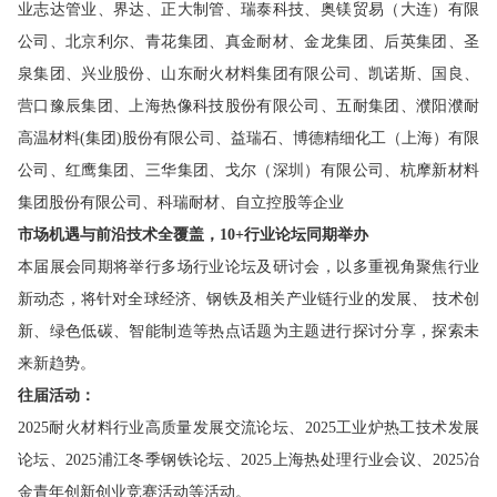
业志达管业、界达、正大制管、瑞泰科技、奥镁贸易（大连）有限
公司、北京利尔、青花集团、真金耐材、金龙集团、后英集团、圣
泉集团、兴业股份、山东耐火材料集团有限公司、凯诺斯、国良、
营口豫辰集团、上海热像科技股份有限公司、五耐集团、濮
阳濮耐
高温材料(集团)股份有限公司、益瑞石、博德精细化工（上海）有限
公司、红鹰集团、三华集团、戈尔（深圳）有限公司、杭摩新材料
集团股份有限公司、科瑞耐材、自立控股等企业
市场机遇与前沿技术全覆盖，10+行业论坛同期举办
本届展会同期将举行多场行业论坛及研讨会，以多重视角聚焦行业
新动态，将针对全球经济、钢铁及相关产业链行业的发展、 技术创
新、绿色低碳、智能制造等热点话题为主题进行探讨分享，探索未
来新趋势。
往届活动
：
2025耐火材料行业高质量发展交流论坛、2025工业炉热工技术发展
论坛
、
2025浦江冬季钢铁论坛
、
2025上海热处理行业会议
、
2025冶
金青年创新创业竞赛活动
等活动。