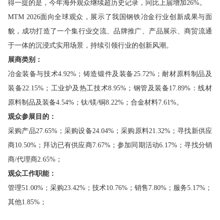
得一提的是，今年海外观众继续超历史记录，同比上届增加26%。
MTM 2026面向全球观众，展示了我国钢铁冶金行业创新成果与面
貌，成功打造了一个集行业交流、品牌推广、产品展示、商贸流通
于一体的沉浸式实用场景，持续引领行业的创新风潮。
展商类别：
冶金装备与技术4.92%；铸造锻件及装备25.72%；耐材原料制品及
装备22.15%；工业炉及热工技术8.95%；钢管及装备17.89%：线材
原料制品及装备4.54%；钛/镁/铜8.22%；
合金材料7.61%。
观众参展目的：
采购产品27.65%
；
采购设备24.04%
；
采购原料21.32%
；
寻找新供应
商10.50%
；
拜访已有供应商7.67%
；
参加同期活动6.17%
；
寻找分销
商/代理商2.65%
；
观众工作职能：
管理51.00%
；
采购23.42%
；
技术10.76%
；
销售7.80%
；
服务5.17%
；
其他1.85%
；